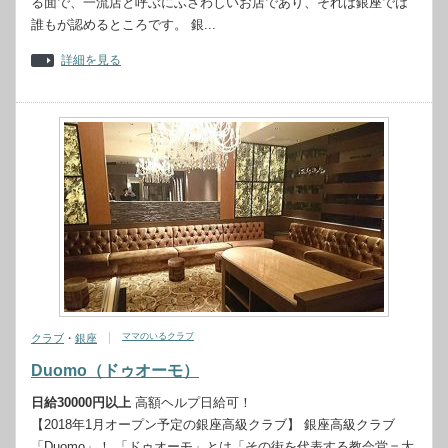
る面で、一流店と呼ぶにふさわしいお店であり、それは銀座では
誰もが認めるところです。 銀...
詳細を見る
ママのいるクラブ
クラブ
・
銀座
Duomo（ドゥオーモ）
日給30000円以上
高額ヘルプ日給可！
【2018年1月オープン予定の銀座高級クラブ】 銀座高級クラブ
「Duomo」！ 「ドゥオーモ」とは「その街を代表する教会堂＝大