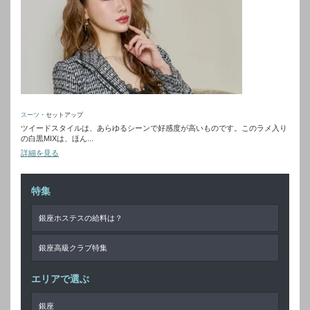
スーツ
・セットアップ
ツイードスタイルは、あらゆるシーンで好感度が高いものです。このラメ入り
の白黒MIXは、ほん...
詳細を見る
特集
銀座ホステスの給料は？
銀座高級クラブ特集
エリアで選ぶ
銀座