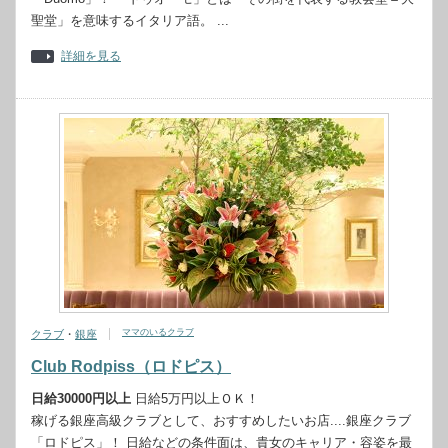
聖堂」を意味するイタリア語。 ...
詳細を見る
ママのいるクラブ
クラブ
・
銀座
Club Rodpiss（ロドピス）
日給30000円以上
日給5万円以上ＯＫ！
稼げる銀座高級クラブとして、おすすめしたいお店....銀座クラブ
「ロドピス」！ 日給などの条件面は、貴女のキャリア・容姿を最