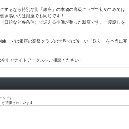
クするなら特別な街「銀座」の本物の高級クラブで初めてみては
働き易いのは銀座でも同じです！
（日給など各条件）で迎える準備が整った新店です。一度話しを
 Blair」では銀座の高級クラブの世界では珍しい「送り」を本当に完
は今すぐナイトアークスへご相談ください！
UB公式」instagram
ームです。
記事配信元へ
」が選択されています。