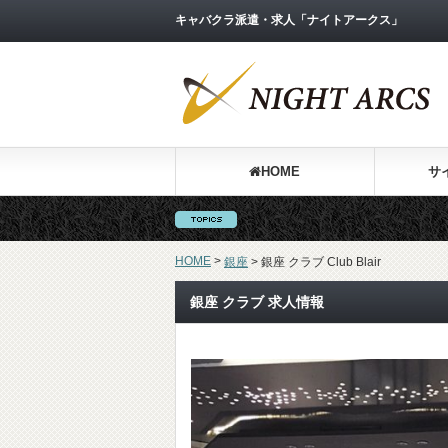
キャバクラ派遣・求人「ナイトアークス」
HOME
サ
HOME
>
銀座
>
銀座 クラブ Club Blair
銀座 クラブ 求人情報