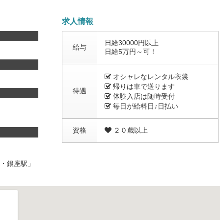
求人情報
日給30000円以上
給与
日給5万円～可！
オシャレなレンタル衣裳
帰りは車で送ります
待遇
体験入店は随時受付
毎日が給料日♪日払い
資格
２０歳以上
駅・銀座駅」