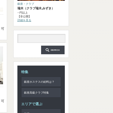
銀座
・
クラブ
瑞木（クラブ瑞木,みずき）
--円以上
【非公開】
詳細を見る
・可
特集
銀座ホステスの給料は？
銀座高級クラブ特集
・可
エリアで選ぶ