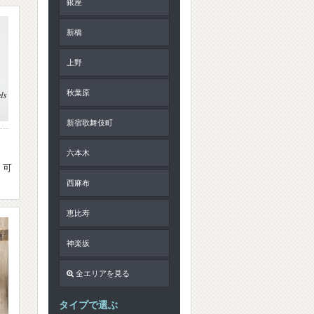
銀座
新橋
上野
秋葉原
新宿歌舞伎町
六本木
・可
西麻布
恵比寿
神楽坂
全エリアを見る
タイプで選ぶ