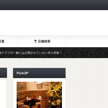
派遣
店舗検索
ブの一般には公開されていない求人特集！
キャバクラ派遣・クラブ
PickUP