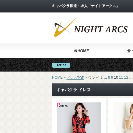
キャバクラ派遣・求人「ナイトアークス」
HOME
サ
HOME
>
1
…
8
9
10
11
12
…
ドレスTOP
>
ワンピ
キャバクラ ドレス