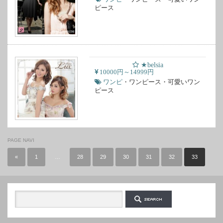
ピース
★belsia
10000円～14999円
ワンピ
・ワンピース・可愛いワン
ピース
PAGE NAVI
«
1
…
28
29
30
31
32
33