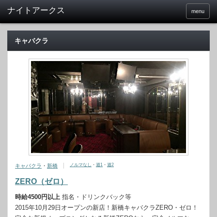
menu
キャバクラ
ノルマなし
・
週1
・
週2
キャバクラ
・
新橋
ZERO（ゼロ）
時給4500円以上
指名・ドリンクバック等
2015年10月29日オープンの新店！新橋キャバクラZERO・ゼロ！