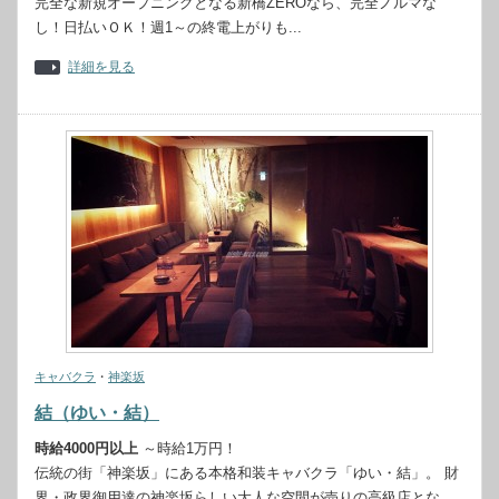
完全な新規オープニングとなる新橋ZEROなら、完全ノルマな
し！日払いＯＫ！週1～の終電上がりも...
詳細を見る
キャバクラ
・
神楽坂
結（ゆい・結）
時給4000円以上
～時給1万円！
伝統の街「神楽坂」にある本格和装キャバクラ「ゆい・結」。 財
界・政界御用達の神楽坂らしい大人な空間が売りの高級店とな