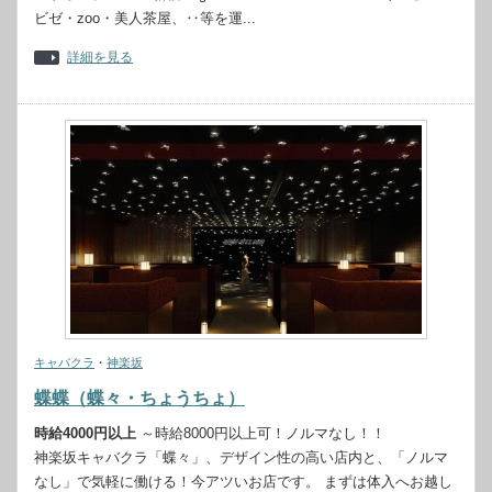
ビゼ・zoo・美人茶屋、‥等を運...
詳細を見る
キャバクラ
・
神楽坂
蝶蝶（蝶々・ちょうちょ）
時給4000円以上
～時給8000円以上可！ノルマなし！！
神楽坂キャバクラ「蝶々」、デザイン性の高い店内と、「ノルマ
なし」で気軽に働ける！今アツいお店です。 まずは体入へお越し