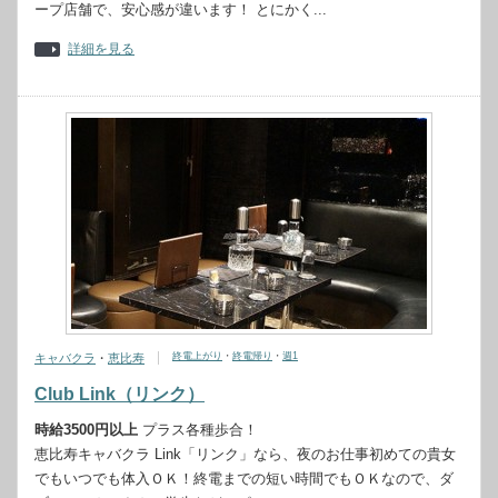
ープ店舗で、安心感が違います！ とにかく...
詳細を見る
終電上がり
・
終電帰り
・
週1
キャバクラ
・
恵比寿
Club Link（リンク）
時給3500円以上
プラス各種歩合！
恵比寿キャバクラ Link「リンク」なら、夜のお仕事初めての貴女
でもいつでも体入ＯＫ！終電までの短い時間でもＯＫなので、ダ