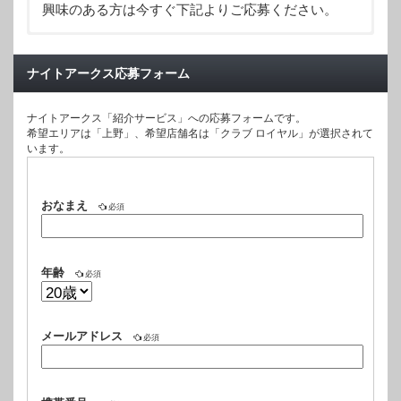
興味のある方は今すぐ下記よりご応募ください。
◆
プラザグループ
◆
浅草CLUB Royal（ロイヤル）
ナイトアークス応募フォーム
◆
上野club Lenu（レーヌ）
◆
上野QUEEN'S CLUB（クイーンズクラブ）
ナイトアークス「紹介サービス」への応募フォームです。
◆
秋葉原aimable（エマーブル）
希望エリアは「上野」、希望店舗名は「クラブ ロイヤル」が選択されて
◆
上野High School Marya（ハイスクール マーヤ）
います。
◆
上野ChouChou（シュシュ）
◆
秋葉原ChouChou（シュシュ）
◆
新橋ChouChou（シュシュ）
おなまえ
必須
◆
秋葉原Olive（オリーブ）
◆
新橋Olive（オリーブ）
◆
上野・湯島TOKYO GIRLS CAFE ver. C.C.F.L
年齢
必須
◆上野 小鳥遊・Takanashi（たかなし）
◆上野Cullinyan（カリニャン）
メールアドレス
必須