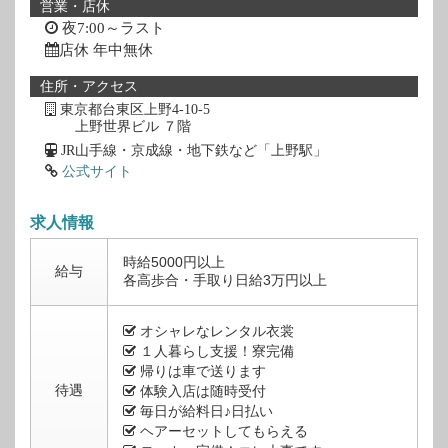
営業・店休
夜7:00～ラスト
店休 年中無休
住所・アクセス
東京都台東区上野4-10-5
上野世界ビル ７階
JR山手線・京成線・地下鉄など「上野駅」
公式サイト
求人情報
時給5000円以上
給与
各高歩合・手取り日給3万円以上
オシャレなレンタル衣裳
１人暮らし支援！寮完備
帰りは車で送ります
待遇
体験入店は随時受付
毎日が給料日♪日払い
ヘアーセットしてもらえる