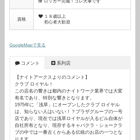
ロッカー完備！コレ大事です
１８歳以上
資格
初心者大歓迎
GoogleMapで見る
コメント
系列店
【ナイトアークスよりのコメント】
クラブ ロイヤル！
この店名の響きは都内のナイトワーク業界では大変
有名であり、特別な響きとなります。
1975年に「浅草」にオープンしたクラブ ロイヤル
は、知らない人はいない！？プラザグループの一号
店であり、現在では浅草ロイヤルが入るビル自体が
自社所有となり、現存するキャバクラ・ショークラ
ブの中では一番古くからある伝統のお店の一つとな
ります。