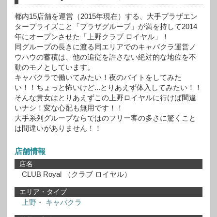
都内15店舗を運営（2015年現在）する、大手プラザエン
タープライズこと「プラザグループ」が満を持して2014
年にオープンさせた「上野クラブ ロイヤル」！
同グループの長きに渡る同エリアでのキャバクラ運営ノ
ウハウの蓄積は、他の追従を許さない絶対的な地位を不
動のモノとしています。
キャバクラで働いてみたい！夜のバイトをしてみた
い！！ちょっと怖いけど...とりあえず体入してみたい！！
そんな貴女はとりあえずこの上野ロイヤルに行けば間違
いナシ！変な心配も無用です！！
大手系列グループならではのフリー客の多さに驚くこと
は間違いがありません！！
店舗情報
店名
CLUB Royal
（クラブ ロイヤル）
エリア・タイプ
上野
・
キャバクラ