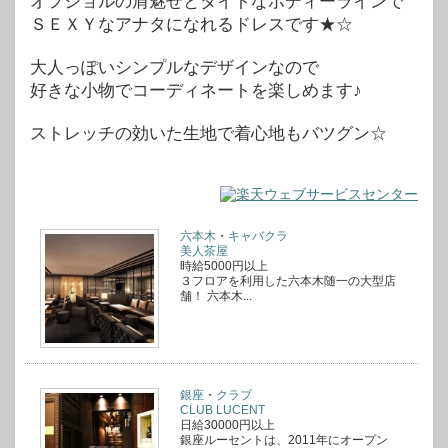
オフショルの肩魅せとタイトなボディーラインで
ＳＥＸＹなアナタになれるドレスです★☆
大人っぽいシンプルなデザインなので
好きな小物でコーディネートを楽しめます♪
ストレッチの効いた生地で着心地もバツグン☆
六本木
・
キャバクラ
美人茶屋
時給5000円以上
３フロアを利用した六本木随一の大型店
舗！ 六本木...
銀座
・
クラブ
CLUB LUCENT
日給30000円以上
銀座ルーセントは、2011年にオープン