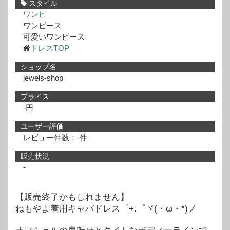
スタイル
ワンピ
ワンピース
可愛いワンピース
ドレスTOP
ショップ名
jewels-shop
プライス
-円
ユーザー評価
レビュー件数：-件
販売状況
-
【販売終了かもしれません】
ねもやよ着用キャバドレス゜+.゜ヾ(・ω・*)ノ