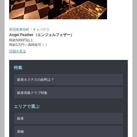
新宿歌舞伎町
・
キャバクラ
Angel Feather（エンジェルフェザー）
時給5000円以上
時給1万円～高時給可！！
詳細を見る
特集
銀座ホステスの給料は？
銀座高級クラブ特集
エリアで選ぶ
銀座
新橋