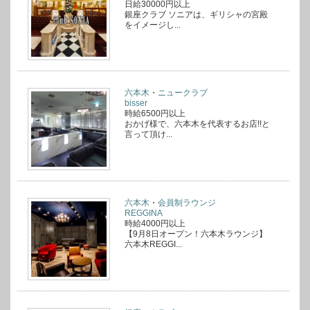
日給30000円以上
銀座クラブ ソニアは、ギリシャの宮殿
をイメージし...
六本木
・
ニュークラブ
bisser
時給6500円以上
おかげ様で、六本木を代表するお店!!と
言って頂け...
六本木
・
会員制ラウンジ
REGGINA
時給4000円以上
【9月8日オープン！六本木ラウンジ】
六本木REGGI...