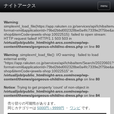
menu
Warning
:
simplexml_load_file(https://app.rakuten.co.jp/services/api/IchibaI
format=xml&applicationId=79bd2bbd002328be0a4fc7339e2f75be&af
shop&itemCode=jewels-shop:10022515): failed to open stream:
HTTP request failed! HTTP/1.1 503 503 in
/virtual/job/public_html/night-arcs.com/ncwp/wp-
content/themes/gorgeous-child/nc-dress.php
on line
80
Warning
: simplexml_load_file(): I/O warning : failed to load
external entity
"https://app.rakuten.co.jp/services/api/IchibaItem/Search/20220601?
format=xml&applicationId=79bd2bbd002328be0a4fc7339e2f75be&af
shop&itemCode=jewels-shop:10022515" in
/virtual/job/public_html/night-arcs.com/ncwp/wp-
content/themes/gorgeous-child/nc-dress.php
on line
80
Notice
: Trying to get property 'count' of non-object in
/virtual/job/public_html/night-arcs.com/ncwp/wp-
content/themes/gorgeous-child/nc-dress.php
on line
84
売り切りの可能性があります。
同じカテゴリーは
5000円～9999円
・
ワンピ
です。