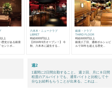
ブ
六本木
・
ニュークラブ
銀座
・
クラブ
LIBRET
THIRD FLOOR
円以上
時給6000円以上
時給6000円以上
近い歴史がある銀座
【2016年9月オープン！】 今
銀座八丁目、通称ポルシェビ
セントポ...
秋、六本木に誕生する...
ルで30年を超える歴史...
週2
1週間に2日間出勤すること。 週２回、月に８日間
程度のアルバイトでも、通常バイトと比較して十
分なお給料もらうことが出来る。これは...