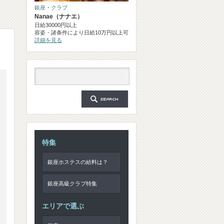
銀座
・
クラブ
Nanae（ナナエ）
日給30000円以上
容姿・諸条件により日給10万円以上可
詳細を見る
特集
銀座ホステスの給料は？
銀座高級クラブ特集
エリアで選ぶ