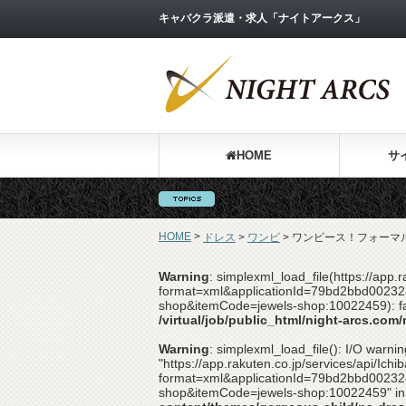
キャバクラ派遣・求人「ナイトアークス」
HOME
サ
HOME
>
ドレス
>
ワンピ
>
ワンピース！フォーマ
Warning
: simplexml_load_file(https://app
format=xml&applicationId=79bd2bbd00232
shop&itemCode=jewels-shop:10022459): fai
/virtual/job/public_html/night-arcs.co
Warning
: simplexml_load_file(): I/O warning
"https://app.rakuten.co.jp/services/api/Ic
format=xml&applicationId=79bd2bbd00232
shop&itemCode=jewels-shop:10022459" i