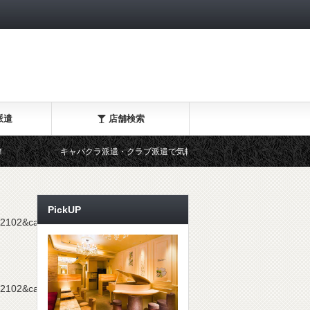
派遣
店舗検索
キャバクラ派遣・クラブ派遣で気軽に全額日払い！
PickUP
d2102&carrier=0&shopCode=jewels-
d2102&carrier=0&shopCode=jewels-