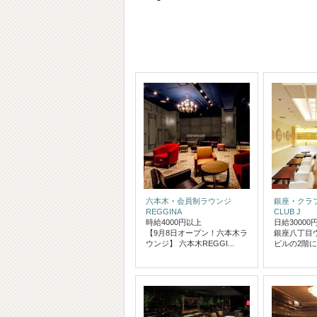
六本木
・
会員制ラウンジ
銀座
・
クラ
REGGINA
CLUB J
時給4000円以上
日給30000
【9月8日オープン！六本木ラ
銀座八丁目
ウンジ】 六本木REGGI...
ビルの2階に