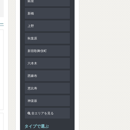
銀座
新橋
上野
秋葉原
新宿歌舞伎町
六本木
西麻布
恵比寿
神楽坂
全エリアを見る
タイプで選ぶ