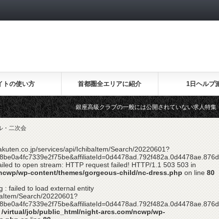
イトの使い方
首都圏全エリアに紹介
1日ヘルプ
銀座高級クラブの一般には公開されていない求人特集！
ル・二次会
.rakuten.co.jp/services/api/IchibaItem/Search/20220601?
8be0a4fc7339e2f75be&affiliateId=0d4478ad.792f482a.0d4478ae.876
led to open stream: HTTP request failed! HTTP/1.1 503 503 in
m/ncwp/wp-content/themes/gorgeous-child/nc-dress.php
on line
80
 : failed to load external entity
hibaItem/Search/20220601?
8be0a4fc7339e2f75be&affiliateId=0d4478ad.792f482a.0d4478ae.876
n
/virtual/job/public_html/night-arcs.com/ncwp/wp-