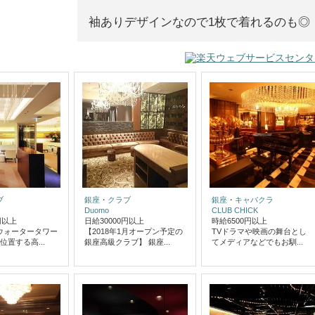
袖ありデザインなので1枚で着れるのも◎
ブ
銀座
・
クラブ
銀座
・
キャバクラ
Duomo
CLUB CHICK
円以上
日給30000円以上
時給6500円以上
ウォータータワー
【2018年1月オープン予定の
TVドラマや映画の舞台とし
位置する高...
銀座高級クラブ】 銀座...
てメディアなどでもお馴...