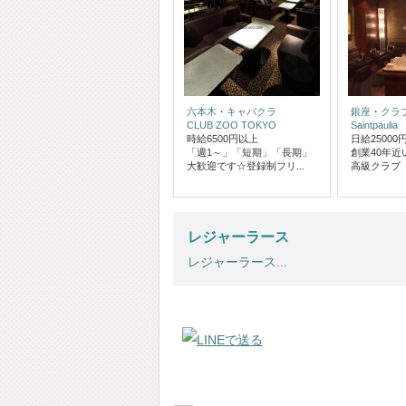
六本木
・
キャバクラ
銀座
・
クラ
CLUB ZOO TOKYO
Saintpaulia
時給6500円以上
日給25000
「週1～」「短期」「長期」
創業40年
大歓迎です☆登録制フリ...
高級クラブ「
レジャーラース
レジャーラース...