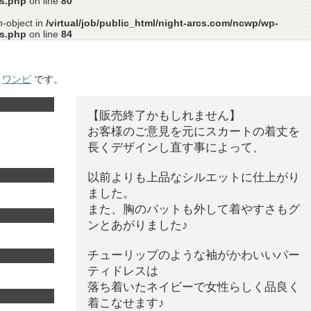
ss.php
on line
80
n-object in
/virtual/job/public_html/night-arcs.com/ncwp/wp-
ss.php
on line
84
・
ワンピ
です。
【販売終了かもしれません】
お客様のご意見を元にスカートの着丈を
長くデザインし直す事によって、
以前よりも上品なシルエットに仕上がり
ました。
また、胸のパットも外して着やすさもグ
ンとあがりました♪
チューリップのような袖がかわいいパー
ティドレスは
落ち着いたネイビーで女性らしく品良く
着こなせます♪