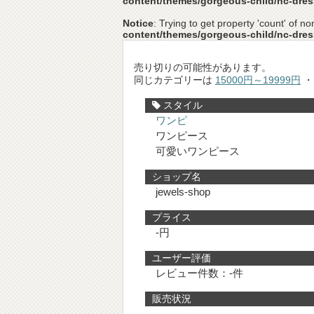
content/themes/gorgeous-child/nc-dre
Notice
: Trying to get property 'count' of no
content/themes/gorgeous-child/nc-dre
売り切りの可能性があります。
同じカテゴリーは
15000円～19999円
スタイル
ワンピ
ワンピース
可愛いワンピース
ショップ名
jewels-shop
プライス
-円
ユーザー評価
レビュー件数：-件
販売状況
-