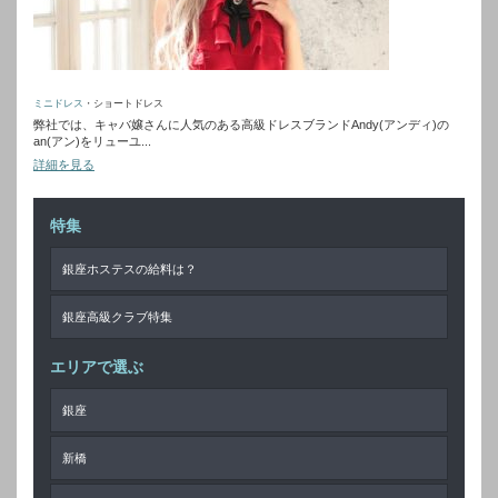
ミニドレス
・ショートドレス
弊社では、キャバ嬢さんに人気のある高級ドレスブランドAndy(アンディ)の
an(アン)をリューユ...
詳細を見る
特集
銀座ホステスの給料は？
銀座高級クラブ特集
エリアで選ぶ
銀座
新橋