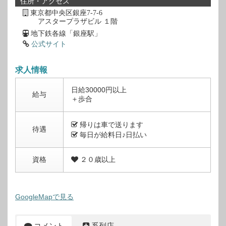
住所・アクセス
東京都中央区銀座7-7-6
アスタープラザビル １階
地下鉄各線「銀座駅」
公式サイト
求人情報
日給30000円以上
給与
＋歩合
帰りは車で送ります
待遇
毎日が給料日♪日払い
資格
２０歳以上
GoogleMapで見る
コメント
系列店